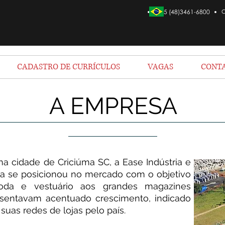
+ 55 (48)3461-6800
CADASTRO DE CURRÍCULOS
VAGAS
CONT
A EMPRESA
a cidade de Criciúma SC, a Ease Indústria e
a se posicionou no mercado com o objetivo
oda e vestuário aos grandes magazines
esentavam acentuado crescimento, indicado
uas redes de lojas pelo país.